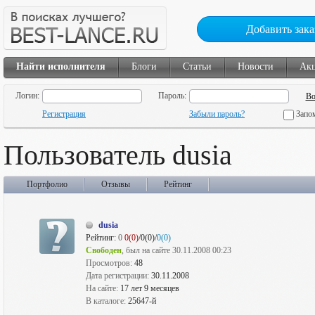
Добавить зака
Найти исполнителя
Блоги
Статьи
Новости
Ак
Логин:
Пароль:
Регистрация
Забыли пароль?
Запо
Пользователь dusia
Портфолио
Отзывы
Рейтинг
dusia
Рейтинг:
0
0(0)
/0(0)/
0(0)
Свободен
, был на сайте 30.11.2008 00:23
Просмотров:
48
Дата регистрации:
30.11.2008
На сайте:
17 лет 9 месяцев
В каталоге:
25647-й