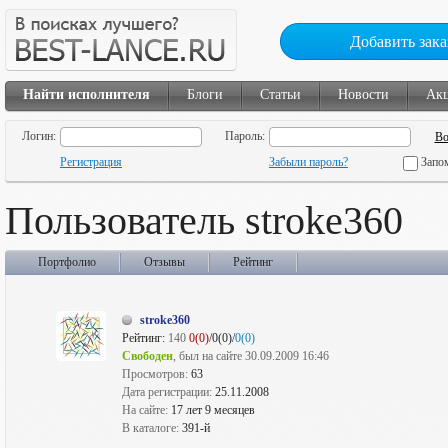
Добавить зака
Найти исполнителя
Блоги
Статьи
Новости
Ак
Логин:
Пароль:
Регистрация
Забыли пароль?
Запо
Пользователь stroke360
Портфолио
Отзывы
Рейтинг
stroke360
Рейтинг:
140
0(0)
/0(0)/
0(0)
Свободен
, был на сайте 30.09.2009 16:46
Просмотров:
63
Дата регистрации:
25.11.2008
На сайте:
17 лет 9 месяцев
В каталоге:
391-й