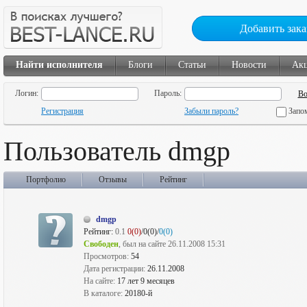
Добавить зака
Найти исполнителя
Блоги
Статьи
Новости
Ак
Логин:
Пароль:
Регистрация
Забыли пароль?
Запо
Пользователь dmgp
Портфолио
Отзывы
Рейтинг
dmgp
Рейтинг:
0.1
0(0)
/0(0)/
0(0)
Свободен
, был на сайте 26.11.2008 15:31
Просмотров:
54
Дата регистрации:
26.11.2008
На сайте:
17 лет 9 месяцев
В каталоге:
20180-й