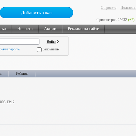
О проекте
Пользоват
Добавить заказ
Фрилансеров:
25632
(+2)
тьи
Новости
Акции
Реклама на сайте
были пароль?
Запомнить
ы
Рейтинг
2008 13:12