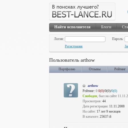
Найти исполнителя
Блоги
Ста
Логин:
Пароль:
Регистрация
За
Пользователь arthow
Портфолио
Отзывы
Рейтинг
arthow
Рейтинг:
0
0(0)
/0(0)/
0(0)
Свободен
, был на сайте 11.11.
Просмотров:
44
Дата регистрации:
11.11.2008
На сайте:
17 лет 9 месяцев
В каталоге:
25637-й