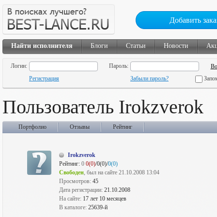
Добавить зака
Найти исполнителя
Блоги
Статьи
Новости
Ак
Логин:
Пароль:
Регистрация
Забыли пароль?
Запо
Пользователь Irokzverok
Портфолио
Отзывы
Рейтинг
Irokzverok
Рейтинг:
0
0(0)
/0(0)/
0(0)
Свободен
, был на сайте 21.10.2008 13:04
Просмотров:
45
Дата регистрации:
21.10.2008
На сайте:
17 лет 10 месяцев
В каталоге:
25639-й