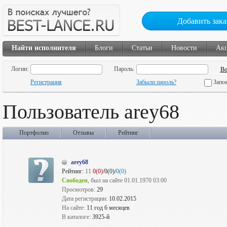
Добавить зака
Найти исполнителя
Блоги
Статьи
Новости
Ак
Логин:
Пароль:
Регистрация
Забыли пароль?
Запо
Пользователь arey68
Портфолио
Отзывы
Рейтинг
arey68
Рейтинг:
11
0(0)
/0(0)/
0(0)
Свободен
, был на сайте 01.01.1970 03:00
Просмотров:
29
Дата регистрации:
10.02.2015
На сайте:
11 год 6 месяцев
В каталоге:
3925-й