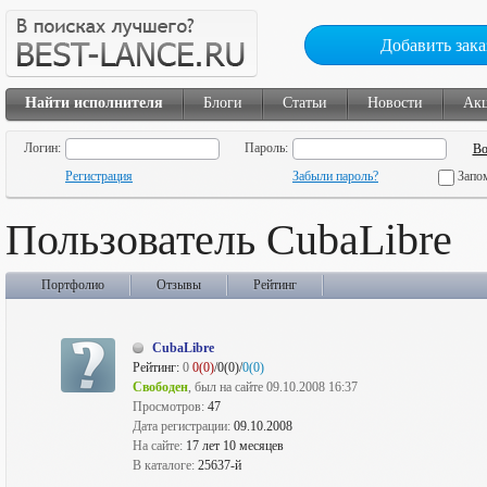
Добавить зака
Найти исполнителя
Блоги
Статьи
Новости
Ак
Логин:
Пароль:
Регистрация
Забыли пароль?
Запо
Пользователь CubaLibre
Портфолио
Отзывы
Рейтинг
CubaLibre
Рейтинг:
0
0(0)
/0(0)/
0(0)
Свободен
, был на сайте 09.10.2008 16:37
Просмотров:
47
Дата регистрации:
09.10.2008
На сайте:
17 лет 10 месяцев
В каталоге:
25637-й