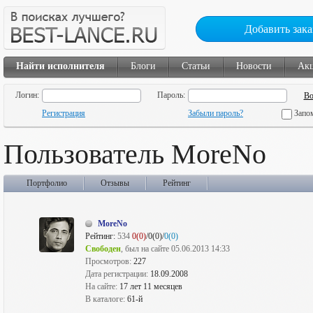
Добавить зака
Найти исполнителя
Блоги
Статьи
Новости
Ак
Логин:
Пароль:
Регистрация
Забыли пароль?
Запо
Пользователь MoreNo
Портфолио
Отзывы
Рейтинг
MoreNo
Рейтинг:
534
0(0)
/0(0)/
0(0)
Свободен
, был на сайте 05.06.2013 14:33
Просмотров:
227
Дата регистрации:
18.09.2008
На сайте:
17 лет 11 месяцев
В каталоге:
61-й