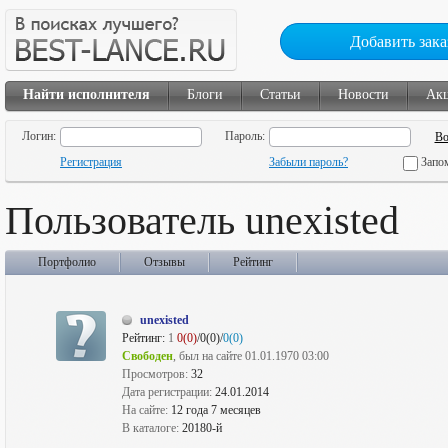
Добавить зака
Найти исполнителя
Блоги
Статьи
Новости
Ак
Логин:
Пароль:
Регистрация
Забыли пароль?
Запо
Пользователь unexisted
Портфолио
Отзывы
Рейтинг
unexisted
Рейтинг:
1
0(0)
/0(0)/
0(0)
Свободен
, был на сайте 01.01.1970 03:00
Просмотров:
32
Дата регистрации:
24.01.2014
На сайте:
12 года 7 месяцев
В каталоге:
20180-й