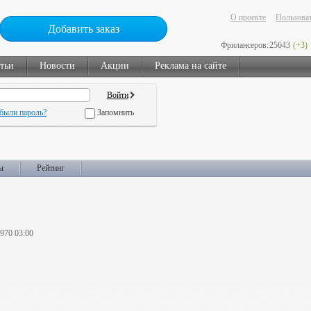
О проекте
Пользоват
Добавить заказ
Фрилансеров:
25643
(+3)
тьи
Новости
Акции
Реклама на сайте
были пароль?
Запомнить
ы
Рейтинг
1970 03:00