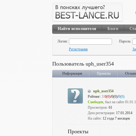
Найти исполнителя
Блоги
Ста
Логин:
Пароль:
Регистрация
За
Пользователь uph_user354
Информация
Проекты
Отзыв
uph_user354
Рейтинг:
3
0(0)
/0(0)/
0(0)
Свободен
, был на сайте 01.01.
Просмотров:
61
Дата регистрации:
17.01.2014
На сайте:
12 года 7 месяцев
Проекты