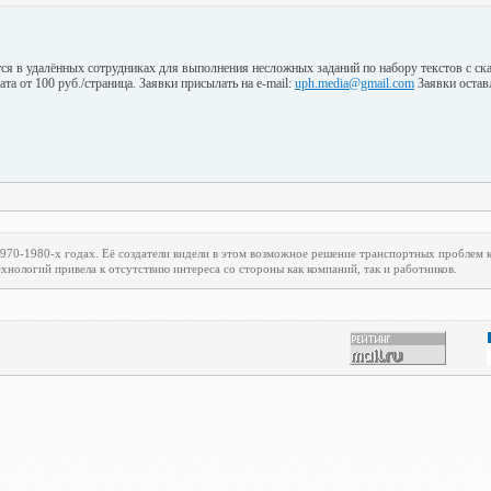
ся в удалённых сотрудниках для выполнения несложных заданий по набору текстов с с
та от 100 руб./страница. Заявки присылать на e-mail:
uph.media@gmail.com
Заявки остав
1970-1980-х годах. Её создатели видели в этом возможное решение транспортных проблем
хнологий привела к отсутствию интереса со стороны как компаний, так и работников.