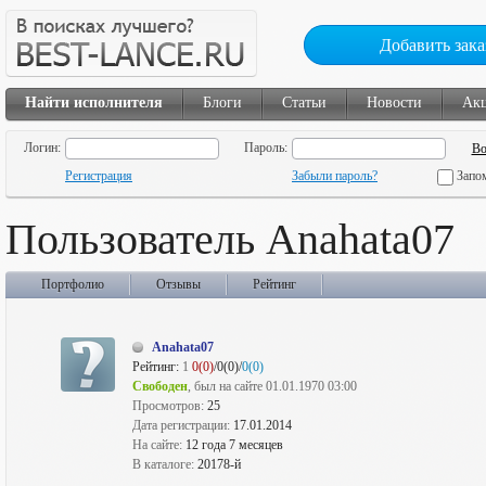
Добавить зака
Найти исполнителя
Блоги
Статьи
Новости
Ак
Логин:
Пароль:
Регистрация
Забыли пароль?
Запо
Пользователь Anahata07
Портфолио
Отзывы
Рейтинг
Anahata07
Рейтинг:
1
0(0)
/0(0)/
0(0)
Свободен
, был на сайте 01.01.1970 03:00
Просмотров:
25
Дата регистрации:
17.01.2014
На сайте:
12 года 7 месяцев
В каталоге:
20178-й