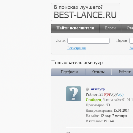
Найти исполнителя
Блоги
Ста
Логин:
Пароль:
Регистрация
За
Пользователь arsenyzp
Портфолио
Отзывы
Рейтинг
arsenyzp
Рейтинг:
21
0(0)
/0(0)/
0(0)
Свободен
, был на сайте 01.01.
Просмотров:
53
Дата регистрации:
15.01.2014
На сайте:
12 года 7 месяцев
В каталоге:
1913-й