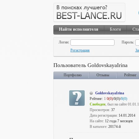
Найти исполнителя
Блоги
Ста
Логин:
Пароль:
Регистрация
За
Пользователь GoldovskayaIrina
Портфолио
Отзывы
Рейтинг
GoldovskayaIrina
Рейтинг:
1
0(0)
/0(0)/
0(0)
Свободен
, был на сайте 01.01.
Просмотров:
37
Дата регистрации:
14.01.2014
На сайте:
12 года 7 месяцев
В каталоге:
20174-й