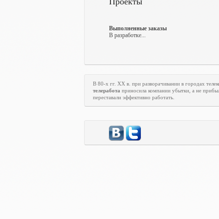
Проекты
Выполненные заказы
В разработке...
В 80-х гг.
XX
в. при разворачивании в городах тел
телеработа
приносила компании убытки, а не прибыл
переставали эффективно работать.