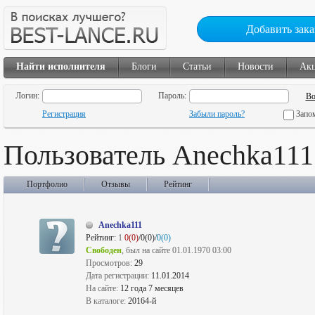
Добавить зака
Найти исполнителя
Блоги
Статьи
Новости
Ак
Логин:
Пароль:
Регистрация
Забыли пароль?
Запо
Пользователь Anechka111
Портфолио
Отзывы
Рейтинг
Anechka111
Рейтинг:
1
0(0)
/0(0)/
0(0)
Свободен
, был на сайте 01.01.1970 03:00
Просмотров:
29
Дата регистрации:
11.01.2014
На сайте:
12 года 7 месяцев
В каталоге:
20164-й