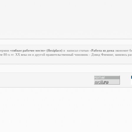
 термин
«гибкое рабочее место» (
flexiplace
)
и
написал статью «
Работа из дома
экономит бе
е 80-х гг.
XX
века он и другой правительственный чиновник – Дэвид Флеминг, занялись р