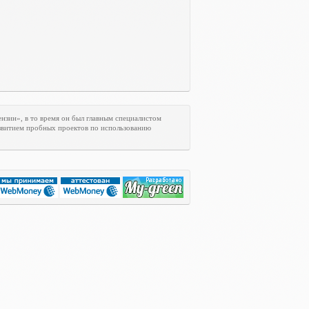
нзин», в то время он был главным специалистом
азвитием пробных проектов по использованию