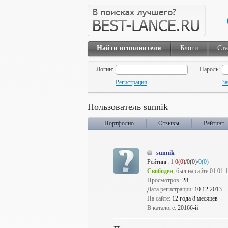
Найти исполнителя
Блоги
Ста
Логин:
Пароль:
Регистрация
За
Пользователь sunnik
Портфолио
Отзывы
Рейтинг
sunnik
Рейтинг:
1
0(0)
/0(0)/
0(0)
Свободен
, был на сайте 01.01.
Просмотров:
28
Дата регистрации:
10.12.2013
На сайте:
12 года 8 месяцев
В каталоге:
20166-й