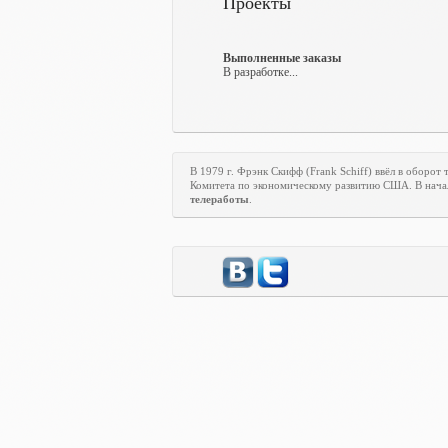
Проекты
Выполненные заказы
В разработке...
В 1979 г. Фрэнк Скифф (Frank Schiff) ввёл в оборот
Комитета по экономическому развитию США. В начал
телеработы
.