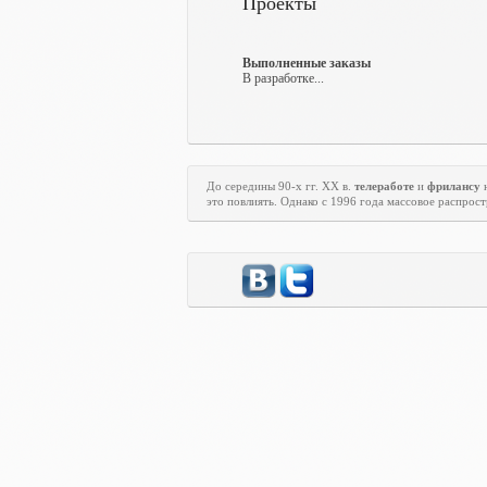
Проекты
Выполненные заказы
В разработке...
До середины 90-х гг.
XX
в.
телеработе
и
фрилансу
н
это повлиять. Однако с 1996 года массовое распрос