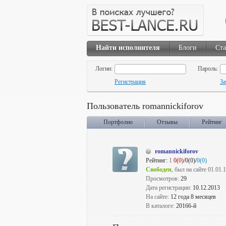
Найти исполнителя
Блоги
Ста
Логин:
Пароль:
Регистрация
За
Пользователь romannickiforov
Портфолио
Отзывы
Рейтинг
romannickiforov
Рейтинг:
1
0(0)
/0(0)/
0(0)
Свободен
, был на сайте 01.01.
Просмотров:
29
Дата регистрации:
10.12.2013
На сайте:
12 года 8 месяцев
В каталоге:
20166-й