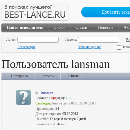
Добавить зака
Найти исполнителя
Блоги
Статьи
Новости
Ак
Логин:
Пароль:
Регистрация
Забыли пароль?
Запо
Пользователь lansman
Портфолио
Отзывы
Рейтинг
lansman
Рейтинг:
1
0(0)
/0(0)/
0(0)
Свободен
, был на сайте 01.01.1970 03:00
Просмотров:
34
Дата регистрации:
05.12.2013
На сайте:
12 года 8 месяцев 2 дней
В каталоге:
20166-й