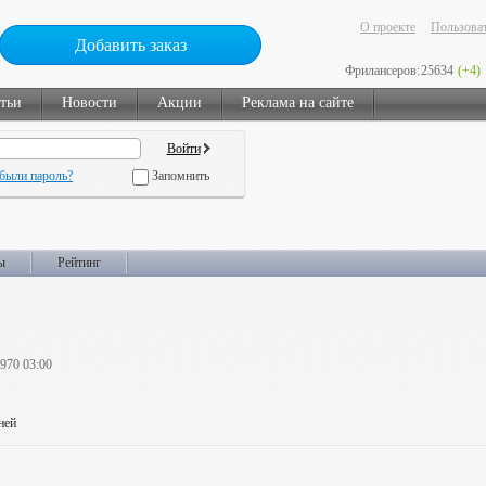
О проекте
Пользоват
Добавить заказ
Фрилансеров:
25634
(+4)
тьи
Новости
Акции
Реклама на сайте
были пароль?
Запомнить
ы
Рейтинг
1970 03:00
ней