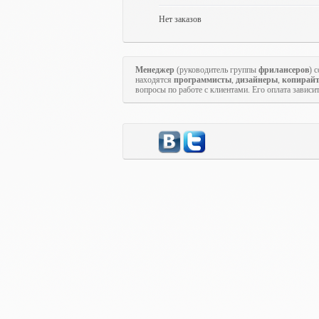
Нет заказов
Менеджер
(руководитель группы
фрилансеров
) 
находятся
программисты
,
дизайнеры
,
копирай
вопросы по работе с клиентами. Его оплата зависи