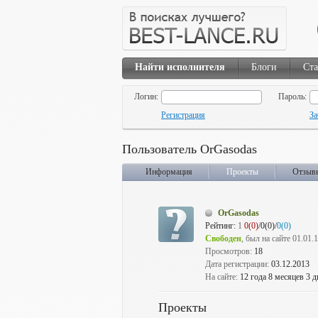
Найти исполнителя
Блоги
Ста
Логин:
Пароль:
Регистрация
За
Пользователь OrGasodas
Информация
Проекты
Отзыв
OrGasodas
Рейтинг:
1
0(0)
/0(0)/
0(0)
Свободен
, был на сайте 01.01.
Просмотров:
18
Дата регистрации:
03.12.2013
На сайте:
12 года 8 месяцев 3 д
Проекты