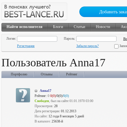
Добавить зака
Найти исполнителя
Блоги
Статьи
Новости
Ак
Логин:
Пароль:
Регистрация
Забыли пароль?
Запо
Пользователь Anna17
Портфолио
Отзывы
Рейтинг
Anna17
Рейтинг:
0
0(0)
/0(0)/
0(0)
Свободен
, был на сайте 01.01.1970 03:00
Просмотров:
28
Дата регистрации:
01.12.2013
На сайте:
12 года 8 месяцев 5 дней
В каталоге:
25638-й