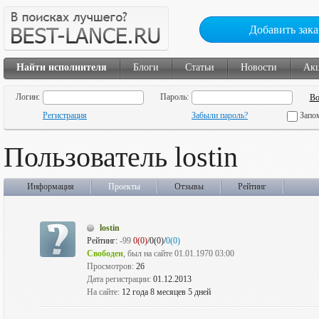
Добавить зака
Найти исполнителя
Блоги
Статьи
Новости
Ак
Логин:
Пароль:
Регистрация
Забыли пароль?
Запо
Пользователь lostin
Информация
Проекты
Отзывы
Рейтинг
lostin
Рейтинг:
-99
0(0)
/0(0)/
0(0)
Свободен
, был на сайте 01.01.1970 03:00
Просмотров:
26
Дата регистрации:
01.12.2013
На сайте:
12 года 8 месяцев 5 дней