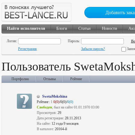
Добавить зака
Найти исполнителя
Блоги
Статьи
Новости
Ак
Логин:
Пароль:
Регистрация
Забыли пароль?
Запо
Пользователь SwetaMoksh
Портфолио
Отзывы
Рейтинг
SwetaMokshina
Рейтинг:
1
0(0)
/0(0)/
0(0)
Свободен
, был на сайте 01.01.1970 03:00
Просмотров:
29
Дата регистрации:
28.11.2013
На сайте:
12 года 9 месяцев
В каталоге:
20164-й