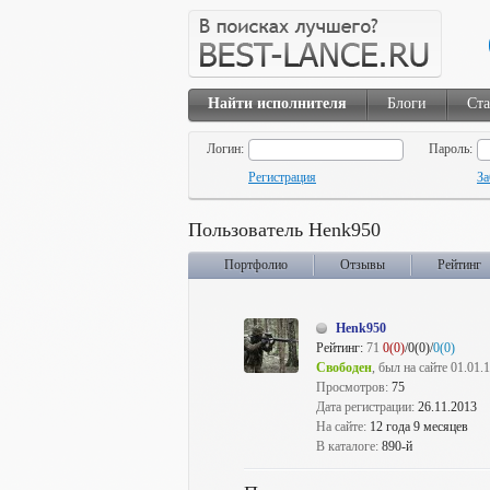
Найти исполнителя
Блоги
Ста
Логин:
Пароль:
Регистрация
За
Пользователь Henk950
Портфолио
Отзывы
Рейтинг
Henk950
Рейтинг:
71
0(0)
/0(0)/
0(0)
Свободен
, был на сайте 01.01.
Просмотров:
75
Дата регистрации:
26.11.2013
На сайте:
12 года 9 месяцев
В каталоге:
890-й