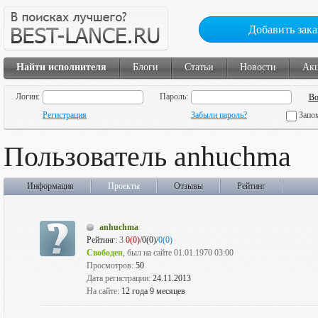
Добавить зака
Найти исполнителя
Блоги
Статьи
Новости
Ак
Логин:
Пароль:
Регистрация
Забыли пароль?
Запо
Пользователь anhuchma
Информация
Проекты
Отзывы
Рейтинг
anhuchma
Рейтинг:
3
0(0)
/0(0)/
0(0)
Свободен
, был на сайте 01.01.1970 03:00
Просмотров:
50
Дата регистрации:
24.11.2013
На сайте:
12 года 9 месяцев