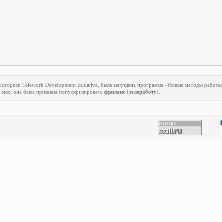
European
Telework
Development
Initiative
, была запущена программа «Новые методы работы 
 экю, она была призвана популяризировать
фриланс
(
телеработу
).