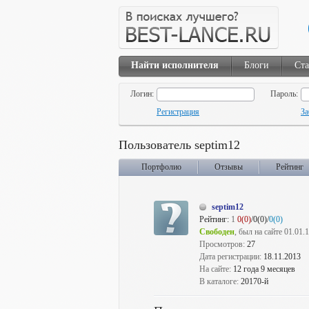
Найти исполнителя
Блоги
Ста
Логин:
Пароль:
Регистрация
За
Пользователь septim12
Портфолио
Отзывы
Рейтинг
septim12
Рейтинг:
1
0(0)
/0(0)/
0(0)
Свободен
, был на сайте 01.01.
Просмотров:
27
Дата регистрации:
18.11.2013
На сайте:
12 года 9 месяцев
В каталоге:
20170-й