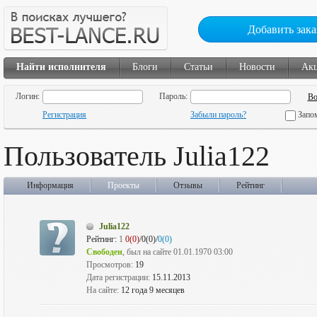
Добавить зака
Найти исполнителя
Блоги
Статьи
Новости
Ак
Логин:
Пароль:
Регистрация
Забыли пароль?
Запо
Пользователь Julia122
Информация
Проекты
Отзывы
Рейтинг
Julia122
Рейтинг:
1
0(0)
/0(0)/
0(0)
Свободен
, был на сайте 01.01.1970 03:00
Просмотров:
19
Дата регистрации:
15.11.2013
На сайте:
12 года 9 месяцев