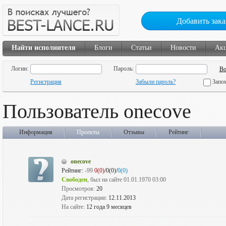
Добавить зака
Найти исполнителя
Блоги
Статьи
Новости
Ак
Логин:
Пароль:
Регистрация
Забыли пароль?
Запо
Пользователь onecove
Информация
Проекты
Отзывы
Рейтинг
onecove
Рейтинг:
-99
0(0)
/0(0)/
0(0)
Свободен
, был на сайте 01.01.1970 03:00
Просмотров:
20
Дата регистрации:
12.11.2013
На сайте:
12 года 9 месяцев