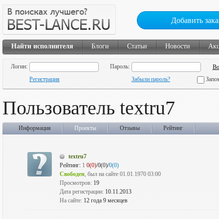
Добавить зака
Найти исполнителя
Блоги
Статьи
Новости
Ак
Логин:
Пароль:
Регистрация
Забыли пароль?
Запо
Пользователь textru7
Информация
Проекты
Отзывы
Рейтинг
textru7
Рейтинг:
1
0(0)
/0(0)/
0(0)
Свободен
, был на сайте 01.01.1970 03:00
Просмотров:
19
Дата регистрации:
10.11.2013
На сайте:
12 года 9 месяцев