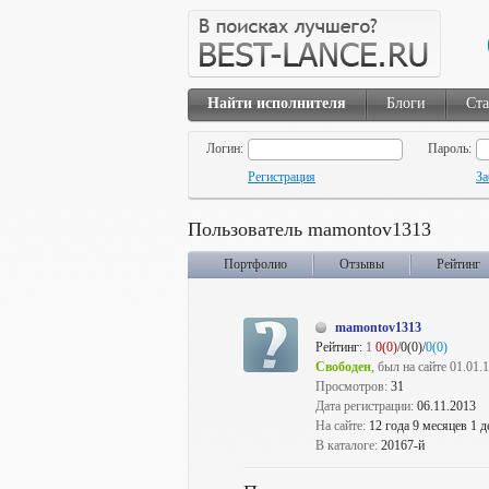
Найти исполнителя
Блоги
Ста
Логин:
Пароль:
Регистрация
За
Пользователь mamontov1313
Портфолио
Отзывы
Рейтинг
mamontov1313
Рейтинг:
1
0(0)
/0(0)/
0(0)
Свободен
, был на сайте 01.01.
Просмотров:
31
Дата регистрации:
06.11.2013
На сайте:
12 года 9 месяцев 1 д
В каталоге:
20167-й