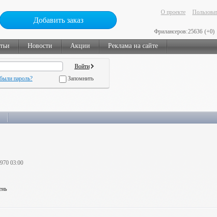
О проекте
Пользоват
Добавить заказ
Фрилансеров:
25636
(+0)
тьи
Новости
Акции
Реклама на сайте
были пароль?
Запомнить
1970 03:00
ень