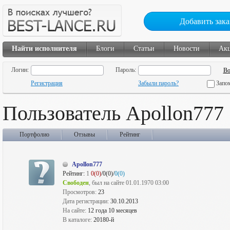
Добавить зака
Найти исполнителя
Блоги
Статьи
Новости
Ак
Логин:
Пароль:
Регистрация
Забыли пароль?
Запо
Пользователь Apollon777
Портфолио
Отзывы
Рейтинг
Apollon777
Рейтинг:
1
0(0)
/0(0)/
0(0)
Свободен
, был на сайте 01.01.1970 03:00
Просмотров:
23
Дата регистрации:
30.10.2013
На сайте:
12 года 10 месяцев
В каталоге:
20180-й