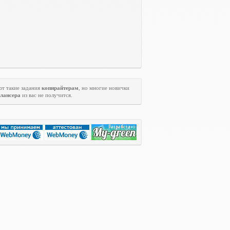
ют такие задания
копирайтерам
, но многие новички
лансера
из вас не получится.