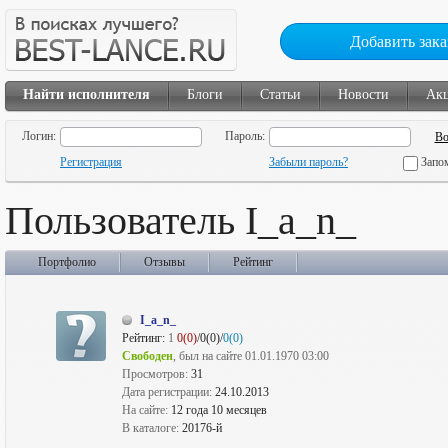
Добавить зака
Найти исполнителя
Блоги
Статьи
Новости
Ак
Логин:
Пароль:
Регистрация
Забыли пароль?
Запо
Пользователь I_a_n_
Портфолио
Отзывы
Рейтинг
I_a_n_
Рейтинг:
1
0(0)
/0(0)/
0(0)
Свободен
, был на сайте 01.01.1970 03:00
Просмотров:
31
Дата регистрации:
24.10.2013
На сайте:
12 года 10 месяцев
В каталоге:
20176-й