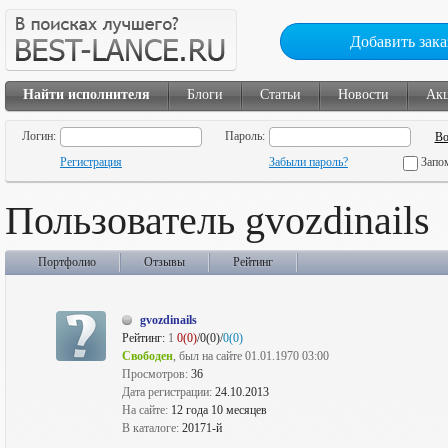
Добавить зака
Найти исполнителя
Блоги
Статьи
Новости
Ак
Логин:
Пароль:
Регистрация
Забыли пароль?
Запо
Пользователь gvozdinails
Портфолио
Отзывы
Рейтинг
gvozdinails
Рейтинг:
1
0(0)
/0(0)/
0(0)
Свободен
, был на сайте 01.01.1970 03:00
Просмотров:
36
Дата регистрации:
24.10.2013
На сайте:
12 года 10 месяцев
В каталоге:
20171-й