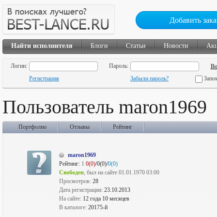
Добавить зака
Найти исполнителя
Блоги
Статьи
Новости
Ак
Логин:
Пароль:
Регистрация
Забыли пароль?
Запо
Пользователь maron1969
Портфолио
Отзывы
Рейтинг
maron1969
Рейтинг:
1
0(0)
/0(0)/
0(0)
Свободен
, был на сайте 01.01.1970 03:00
Просмотров:
28
Дата регистрации:
23.10.2013
На сайте:
12 года 10 месяцев
В каталоге:
20175-й