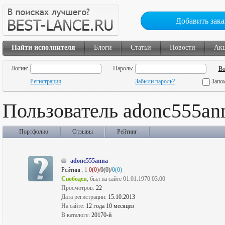
Добавить зака
Найти исполнителя
Блоги
Статьи
Новости
Ак
Логин:
Пароль:
Регистрация
Забыли пароль?
Запо
Пользователь adonc555an
Портфолио
Отзывы
Рейтинг
adonc555anna
Рейтинг:
1
0(0)
/0(0)/
0(0)
Свободен
, был на сайте 01.01.1970 03:00
Просмотров:
22
Дата регистрации:
15.10.2013
На сайте:
12 года 10 месяцев
В каталоге:
20170-й