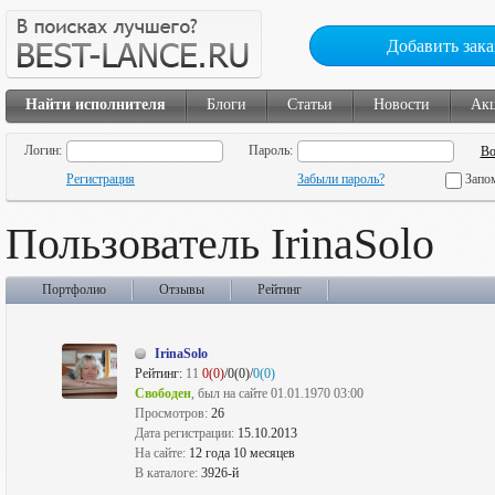
Добавить зака
Найти исполнителя
Блоги
Статьи
Новости
Ак
Логин:
Пароль:
Регистрация
Забыли пароль?
Запо
Пользователь IrinaSolo
Портфолио
Отзывы
Рейтинг
IrinaSolo
Рейтинг:
11
0(0)
/0(0)/
0(0)
Свободен
, был на сайте 01.01.1970 03:00
Просмотров:
26
Дата регистрации:
15.10.2013
На сайте:
12 года 10 месяцев
В каталоге:
3926-й