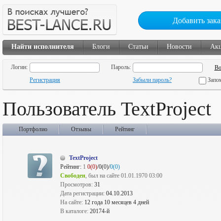
Добавить зака
Найти исполнителя
Блоги
Статьи
Новости
Ак
Логин:
Пароль:
Регистрация
Забыли пароль?
Запо
Пользователь TextProject
Портфолио
Отзывы
Рейтинг
TextProject
Рейтинг:
1
0(0)
/0(0)/
0(0)
Свободен
, был на сайте 01.01.1970 03:00
Просмотров:
31
Дата регистрации:
04.10.2013
На сайте:
12 года 10 месяцев 4 дней
В каталоге:
20174-й