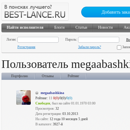
Добавить зака
Найти исполнителя
Блоги
Статьи
Новости
Ак
Логин:
Пароль:
Регистрация
Забыли пароль?
Запо
Пользователь megaabashk
Портфолио
Отзывы
Рейтинг
megaabashkina
Рейтинг:
11
0(0)
/0(0)/
0(0)
Свободен
, был на сайте 01.01.1970 03:00
Просмотров:
32
Дата регистрации:
03.10.2013
На сайте:
12 года 10 месяцев 5 дней
В каталоге:
3927-й