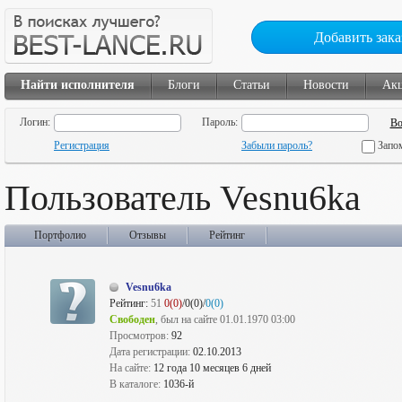
Добавить зака
Найти исполнителя
Блоги
Статьи
Новости
Ак
Логин:
Пароль:
Регистрация
Забыли пароль?
Запо
Пользователь Vesnu6ka
Портфолио
Отзывы
Рейтинг
Vesnu6ka
Рейтинг:
51
0(0)
/0(0)/
0(0)
Свободен
, был на сайте 01.01.1970 03:00
Просмотров:
92
Дата регистрации:
02.10.2013
На сайте:
12 года 10 месяцев 6 дней
В каталоге:
1036-й