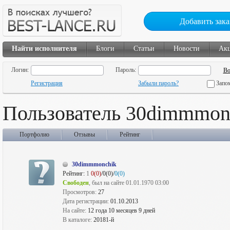
Добавить зака
Найти исполнителя
Блоги
Статьи
Новости
Ак
Логин:
Пароль:
Регистрация
Забыли пароль?
Запо
Пользователь 30dimmmon
Портфолио
Отзывы
Рейтинг
30dimmmonchik
Рейтинг:
1
0(0)
/0(0)/
0(0)
Свободен
, был на сайте 01.01.1970 03:00
Просмотров:
27
Дата регистрации:
01.10.2013
На сайте:
12 года 10 месяцев 9 дней
В каталоге:
20181-й