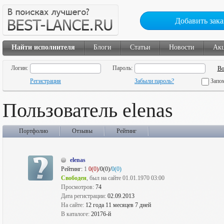
Добавить зака
Найти исполнителя
Блоги
Статьи
Новости
Ак
Логин:
Пароль:
Регистрация
Забыли пароль?
Запо
Пользователь elenas
Портфолио
Отзывы
Рейтинг
elenas
Рейтинг:
1
0(0)
/0(0)/
0(0)
Свободен
, был на сайте 01.01.1970 03:00
Просмотров:
74
Дата регистрации:
02.09.2013
На сайте:
12 года 11 месяцев 7 дней
В каталоге:
20176-й