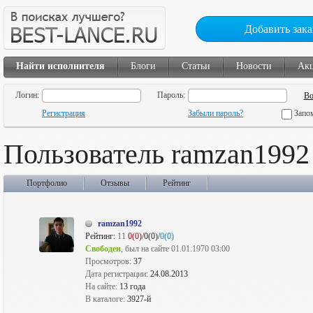
Добавить зака
Найти исполнителя
Блоги
Статьи
Новости
Ак
Логин:
Пароль:
Регистрация
Забыли пароль?
Запо
Пользователь ramzan1992
Портфолио
Отзывы
Рейтинг
ramzan1992
Рейтинг:
11
0(0)
/0(0)/
0(0)
Свободен
, был на сайте 01.01.1970 03:00
Просмотров:
37
Дата регистрации:
24.08.2013
На сайте:
13 года
В каталоге:
3927-й