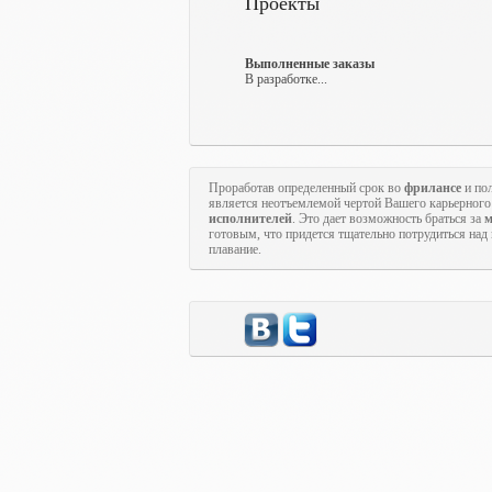
Проекты
Выполненные заказы
В разработке...
Проработав определенный срок во
фрилансе
и пол
является неотъемлемой чертой Вашего карьерного 
исполнителей
. Это дает возможность браться за
м
готовым, что придется тщательно потрудиться над
плавание.