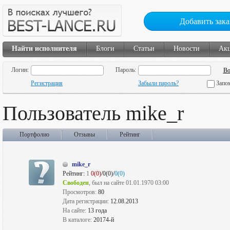
Добавить зака
Найти исполнителя
Блоги
Статьи
Новости
Ак
Логин:
Пароль:
Регистрация
Забыли пароль?
Запо
Пользователь mike_r
Портфолио
Отзывы
Рейтинг
mike_r
Рейтинг:
1
0(0)
/0(0)/
0(0)
Свободен
, был на сайте 01.01.1970 03:00
Просмотров:
80
Дата регистрации:
12.08.2013
На сайте:
13 года
В каталоге:
20174-й