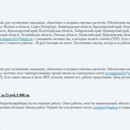
ик для составления локальных, объектных и сводных сметных расчетов. Обязательно н
ны: Москва и область, Санкт-Петербург, Ленинградская область, Красноярский край, Ново
асть, Краснодарский край, Волгоградская область, Хабаровский край, Приморский край,
ская область, Челябинская область, Омская область, Пермский край, Воронежская обла
m.mazurov01@inbox.ru
, с указанием сметных баз, в которых можете считать (ТЕР). Есть
 лет. Стоимость работы - 30 руб./позиция по смете. Постоянные заказы, всегда есть работа
ик для составления локальных, объектных и сводных сметных расчетов. Обязательно н
ны, поэтому, всех заинтересованных прошу писать на электронную почту
m.mazurov01@ya
Р). Есть также заказы в базах ФЕР, поэтому пишите все, работу предоставим. Цена дого
а 15 руб./1 000 зн.
йтеры/копирайтеры на постоянную работу. Опыт работы, хотя бы минимальный, обязате
полнять большие объемы работ. Пишите на электронную почту
copyluxe@mail.ru
и скиды
р