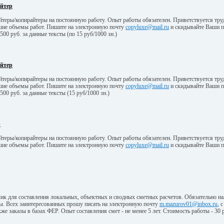
айтер
теры/копирайтеры на постоянную работу. Опыт работы обязателен. Приветствуется тру
шие объемы работ. Пишите на электронную почту
copyluxe@mail.ru
и скидывайте Ваши п
 500 руб. за данные тексты (по 15 руб/1000 зн.)
айтер
теры/копирайтеры на постоянную работу. Опыт работы обязателен. Приветствуется тру
шие объемы работ. Пишите на электронную почту
copyluxe@mail.ru
и скидывайте Ваши п
 500 руб. за данные тексты (15 руб/1000 зн.)
р
теры/копирайтеры на постоянную работу. Опыт работы обязателен. Приветствуется тру
шие объемы работ. Пишите на электронную почту
copyluxe@mail.ru
и скидывайте Ваши п
ик для составления локальных, объектных и сводных сметных расчетов. Обязательно н
ны. Всех заинтересованных прошу писать на электронную почту
m.mazurov01@inbox.ru
, 
кже заказы в базах ФЕР. Опыт составления смет - не менее 5 лет. Стоимость работы - 30