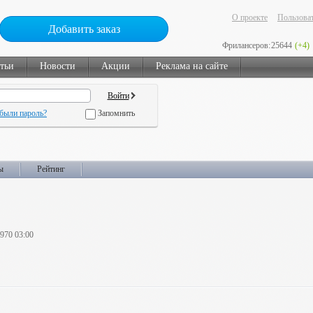
О проекте
Пользоват
Добавить заказ
Фрилансеров:
25644
(+4)
тьи
Новости
Акции
Реклама на сайте
были пароль?
Запомнить
ы
Рейтинг
1970 03:00