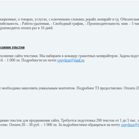
ционные, о товарах, услугах, с ключевыми словами, рерайт, копирайт и тд. Обязательн
абельность. - Работа удаленная, - Свободный график, - Производительность: мин. - 5 тыс.
 Производится оплата раз в 10 дней.
исанию текстов
полнение сайта текстами. Мы набираем в команду грамотных копирайтеров. Задача подгот
руб. - 1 000 зн. Подробности по почте
copyluxe@mail.ru
ые необходимо наполнить уникальным контентом. Подробное ТЗ предоставляю. Оплата 20
анию текстов для продвижения сайта. Требуется подготовка 200 текстов от 1 до 5 тыс. з
отно. Оплата 20 – 30 руб. – 1 000 зн. За подробностями обращаться на почту
copyluxe@m