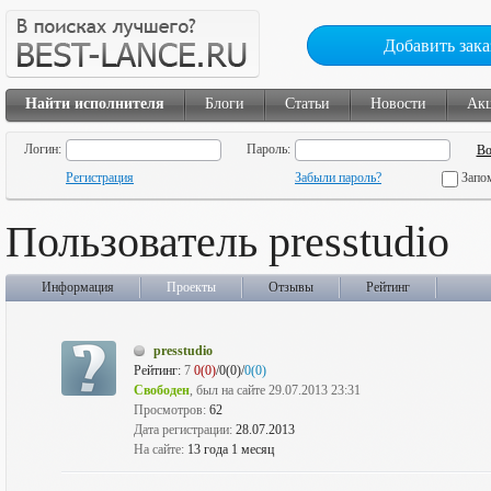
Добавить зака
Найти исполнителя
Блоги
Статьи
Новости
Ак
Логин:
Пароль:
Регистрация
Забыли пароль?
Запо
Пользователь presstudio
Информация
Проекты
Отзывы
Рейтинг
presstudio
Рейтинг:
7
0(0)
/0(0)/
0(0)
Свободен
, был на сайте 29.07.2013 23:31
Просмотров:
62
Дата регистрации:
28.07.2013
На сайте:
13 года 1 месяц