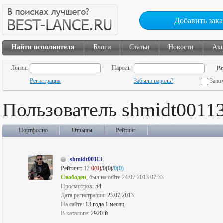
Добавить зака
Найти исполнителя
Блоги
Статьи
Новости
Ак
Логин:
Пароль:
Регистрация
Забыли пароль?
Запо
Пользователь shmidt0011
Портфолио
Отзывы
Рейтинг
shmidt00113
Рейтинг:
12
0(0)
/0(0)/
0(0)
Свободен
, был на сайте 24.07.2013 07:33
Просмотров:
54
Дата регистрации:
23.07.2013
На сайте:
13 года 1 месяц
В каталоге:
2920-й