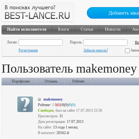
Добавить зака
Найти исполнителя
Блоги
Статьи
Новости
Ак
Логин:
Пароль:
Регистрация
Забыли пароль?
Запо
Пользователь makemoney
Портфолио
Отзывы
Рейтинг
makemoney
Рейтинг:
1
0(0)
/0(0)/
0(0)
Свободен
, был на сайте 17.07.2013 23:50
Просмотров:
31
Дата регистрации:
17.07.2013
На сайте:
13 года 1 месяц
В каталоге:
20162-й