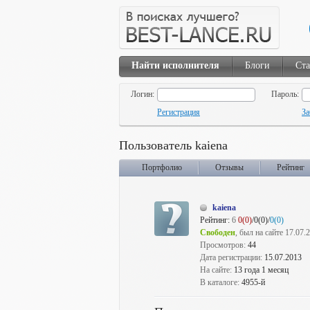
Найти исполнителя
Блоги
Ста
Логин:
Пароль:
Регистрация
За
Пользователь kaiena
Портфолио
Отзывы
Рейтинг
kaiena
Рейтинг:
6
0(0)
/0(0)/
0(0)
Свободен
, был на сайте 17.07.
Просмотров:
44
Дата регистрации:
15.07.2013
На сайте:
13 года 1 месяц
В каталоге:
4955-й