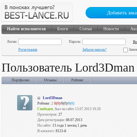
Добавить зака
Найти исполнителя
Блоги
Статьи
Новости
Ак
Логин:
Пароль:
Регистрация
Забыли пароль?
Запо
Пользователь Lord3Dman
Портфолио
Отзывы
Рейтинг
Lord3Dman
Рейтинг:
2
0(0)
/0(0)/
0(0)
Свободен
, был на сайте 13.07.2013 19:20
Просмотров:
27
Дата регистрации:
08.07.2013
На сайте:
13 года 1 месяц 1 день
В каталоге:
8123-й